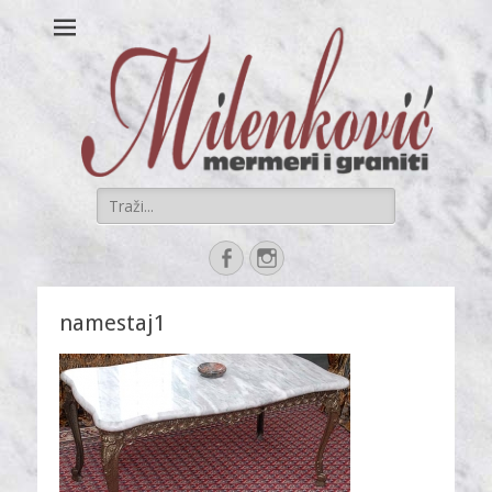
Mermer i granit
sve kamenorezačke usluge na jednom mestu
MILENKOVIĆ
Search
for:
Facebook
Instagram
namestaj1