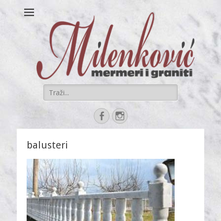
Mermer i granit
sve kamenorezačke usluge na jednom mestu
MILENKOVIĆ
Search
for:
Facebook
Instagram
balusteri