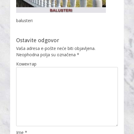
balusteri
Ostavite odgovor
Vaša adresa e-pošte neće biti objavljena.
Neophodna polja su označena
*
Коментар
Ime
*