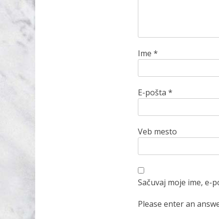
Ime
*
E-pošta
*
Veb mesto
Sačuvaj moje ime, e-p
Please enter an answer