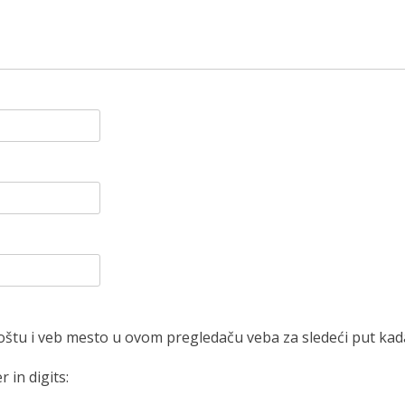
oštu i veb mesto u ovom pregledaču veba za sledeći put ka
 in digits: