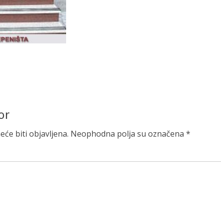
or
će biti objavljena.
Neophodna polja su označena
*